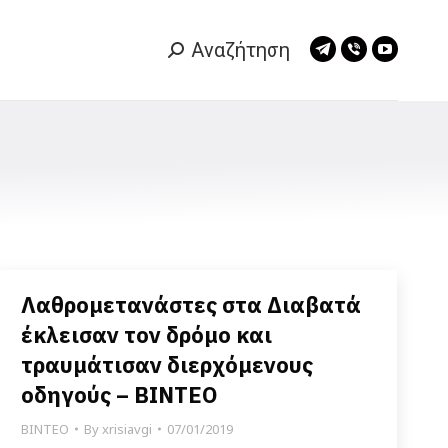
Αναζήτηση
Search:
Telegram
Viber
YouTub
page
page
page
opens
opens
opens
in
in
in
new
new
new
window
window
window
Λαθρομετανάστες στα Διαβατά
έκλεισαν τον δρόμο και
τραυμάτισαν διερχόμενους
οδηγούς – ΒΙΝΤΕΟ
ΒΙΝΤΕΟ
By
xrisiavgi
07/01/2019