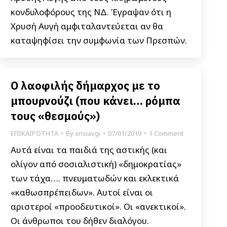
κονδυλοφόρους της ΝΔ. Έγραψαν ότι η
Χρυσή Αυγή αμφιταλαντεύεται αν θα
καταψηφίσει την συμφωνία των Πρεσπών.
Ο λαοφιλής δήμαρχος με το
μπουρνούζι (που κάνει… ρόμπα
τους «θεσμούς»)
ΕΠΙΚΑΙΡΟΤΗΤΑ
By
xrisiavgi
07/01/2019
1 Comment
Αυτά είναι τα παιδιά της αστικής (και
ολίγον από σοσιαλιστική) «δημοκρατίας»
των τάχα…. πνευματωδών και εκλεκτικά
«καθωσπρέπειδων». Αυτοί είναι οι
αριστεροί «προοδευτικοί». Οι «ανεκτικοί».
Οι άνθρωποι του δήθεν διαλόγου.