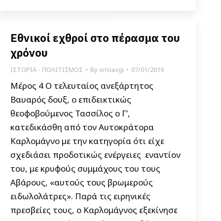
Εθνικοί εχθροί στο πέρασμα του
χρόνου
ΙΣΤΟΡΙΑ - ΠΟΛΙΤΙΣΜΟΣ
By
xrisiavgi
07/01/2019
Μέρος 4 Ο τελευταίος ανεξάρτητος
Βαυαρός δουξ, ο επιδεικτικώς
θεοφοβούμενος Τασσίλος ο Γ’,
κατεδικάσθη από τον Αυτοκράτορα
Καρλομάγνο με την κατηγορία ότι είχε
σχεδιάσει προδοτικώς ενέργειες εναντίον
του, με κρυφούς συμμάχους του τους
Αβάρους, «αυτούς τους βρωμερούς
ειδωλολάτρες». Παρά τις ειρηνικές
πρεσβείες τους, ο Καρλομάγνος εξεκίνησε