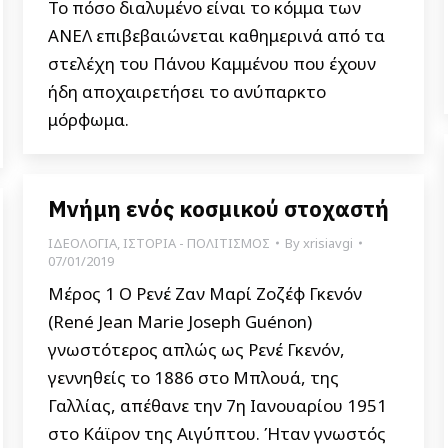
Το πόσο διαλυμένο είναι το κόμμα των
ΑΝΕΛ επιβεβαιώνεται καθημερινά από τα
στελέχη του Πάνου Καμμένου που έχουν
ήδη αποχαιρετήσει το ανύπαρκτο
μόρφωμα.
Μνήμη ενός κοσμικού στοχαστή
ΙΔΕΟΛΟΓΙΑ
,
ΙΣΤΟΡΙΑ - ΠΟΛΙΤΙΣΜΟΣ
By
xrisiavgi
07/01/2019
Μέρος 1 Ο Ρενέ Ζαν Μαρί Ζοζέφ Γκενόν
(René Jean Marie Joseph Guénon)
γνωστότερος απλώς ως Ρενέ Γκενόν,
γεννηθείς το 1886 στο Μπλουά, της
Γαλλίας, απέθανε την 7η Ιανουαρίου 1951
στο Κάϊρον της Αιγύπτου. Ήταν γνωστός