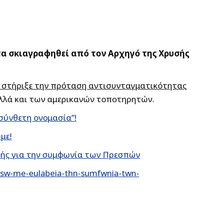
τα σκιαγραφηθεί από τον Αρχηγό της Χρυσής
εν στήριξε την πρόταση αντισυνταγματικότητας
αλλά και των αμερικανών τοποτηρητών.
σύνθετη ονομασία”!
με!
φής για την συμφωνία των Πρεσπών
osw-me-eulabeia-thn-sumfwnia-twn-