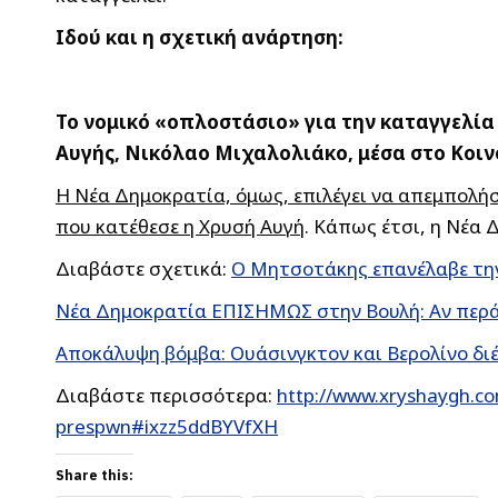
Ιδού και η σχετική ανάρτηση:
Το νομικό «οπλοστάσιο» για την καταγγελί
Αυγής, Νικόλαο Μιχαλολιάκο, μέσα στο Κοιν
Η Νέα Δημοκρατία, όμως, επιλέγει να απεμπολή
που κατέθεσε η Χρυσή Αυγή
. Κάπως έτσι, η Νέα
Διαβάστε σχετικά:
Ο Μητσοτάκης επανέλαβε την
Νέα Δημοκρατία ΕΠΙΣΗΜΩΣ στην Βουλή: Αν περά
Αποκάλυψη βόμβα: Ουάσινγκτον και Βερολίνο δ
Διαβάστε περισσότερα:
http://www.xryshaygh.c
prespwn#ixzz5ddBYVfXH
Share this: