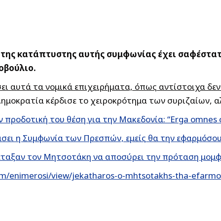
α της κατάπτυστης αυτής συμφωνίας έχει σαφέστα
οβούλιο.
σει αυτά τα νομικά επιχειρήματα, όπως αντίστοιχα δ
 Δημοκρατία κέρδισε το χειροκρότημα των συριζαίων, 
 προδοτική του θέση για την Μακεδονία: “Erga omnes 
σει η Συμφωνία των Πρεσπών, εμείς θα την εφαρμόσου
ιέταξαν τον Μητσοτάκη να αποσύρει την πρόταση μομ
om/enimerosi/view/jekatharos-o-mhtsotakhs-tha-efarm