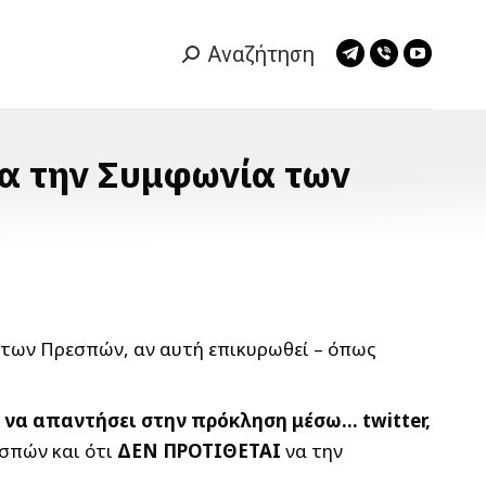
Αναζήτηση
Search:
Telegram
Viber
YouTub
page
page
page
opens
opens
opens
in
in
in
α την Συμφωνία των
new
new
new
window
window
window
 των Πρεσπών, αν αυτή επικυρωθεί – όπως
ι να απαντήσει στην πρόκληση μέσω… twitter,
σπών και ότι
ΔΕΝ ΠΡΟΤΙΘΕΤΑΙ
να την