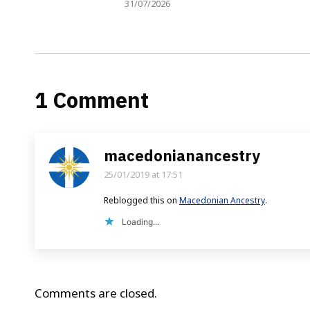
31/07/2026
1 Comment
macedonianancestry
25/01/2019 at 17:51
says:
Reblogged this on
Macedonian Ancestry
.
Loading...
Comments are closed.