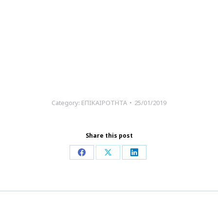
Category:
ΕΠΙΚΑΙΡΟΤΗΤΑ
25/01/2019
Share this post
Share
Share
Share
on
on
on
Facebook
X
LinkedIn