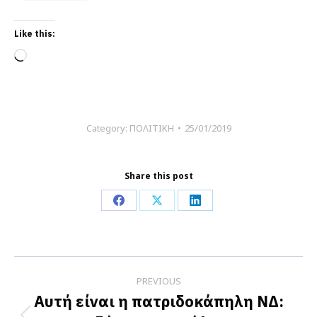
Like this:
Loading…
Category:
ΠΟΛΙΤΙΚΗ
25/01/2019
Share this post
Share
Share
Share
on
on
on
Facebook
X
LinkedIn
Post
PREVIOUS
navigation
Αυτή είναι η πατριδοκάπηλη ΝΔ: