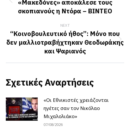
«Μακεδόνες» αποκάλεσε τους
Previous
σκοπιανούς η Ντόρα – BINTEO
post:
NEXT
“Κοινοβουλευτικό ήθος”: Μόνο που
δεν μαλλιοτραβήχτηκαν Θεοδωράκης
Next
και Ψαριανός
post:
Σχετικές Αναρτήσεις
«Οι Εθνικιστές χρειάζονται
ηγέτες σαν τον Νικόλαο
Μιχαλολιάκο»
07/08/2026