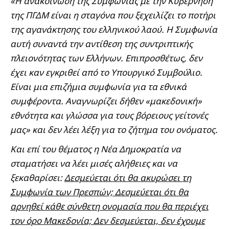
«Η ανακοίνωση της Συμφωνίας με την Κυβέρνηση
της ΠΓΔΜ είναι η σταγόνα που ξεχειλίζει το ποτήρι
της αγανάκτησης του ελληνικού λαού. Η Συμφωνία
αυτή συναντά την αντίθεση της συντριπτικής
πλειονότητας των Ελλήνων. Επιπροσθέτως, δεν
έχει καν εγκριθεί από το Υπουργικό Συμβούλιο.
Είναι μια επιζήμια συμφωνία για τα εθνικά
συμφέροντα. Αναγνωρίζει δήθεν «μακεδονική»
εθνότητα και γλώσσα για τους βόρειους γείτονές
μας» και δεν λέει λέξη για το ζήτημα του ονόματος.
Και επί του θέματος η Νέα Δημοκρατία να
σταματήσει να λέει μισές αλήθειες και να
ξεκαθαρίσει:
Δεσμεύεται ότι θα ακυρώσει τη
Συμφωνία των Πρεσπών; Δεσμεύεται ότι θα
αρνηθεί κάθε σύνθετη ονομασία που θα περιέχει
τον όρο Μακεδονία; Δεν δεσμεύεται, δεν έχουμε