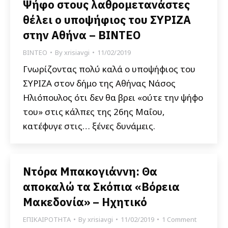
Ψήφο στους λαθρομετανάστες
θέλει ο υποψήφιος του ΣΥΡΙΖΑ
στην Αθήνα – ΒΙΝΤΕΟ
ΒΙΝΤΕΟ
By
xrisiavgi
11/02/2019
Γνωρίζοντας πολύ καλά ο υποψήφιος του
ΣΥΡΙΖΑ στον δήμο της Αθήνας Νάσος
Ηλιόπουλος ότι δεν θα βρει «ούτε την ψήφο
του» στις κάλπες της 26ης Μαΐου,
κατέφυγε στις… ξένες δυνάμεις.
Ντόρα Μπακογιάννη: Θα
αποκαλώ τα Σκόπια «Βόρεια
Μακεδονία» – Ηχητικό
ΕΠΙΚΑΙΡΟΤΗΤΑ
By
xrisiavgi
11/02/2019
1 Comment