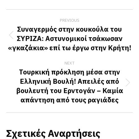
Facebook
X
LinkedIn
Post
PREVIOUS
navigation
Συναγερμός στην κουκούλα του
ΣΥΡΙΖΑ: Αστυνομικοί τσάκωσαν
Previous
«γκαζάκια» επί τω έργω στην Κρήτη!
post:
NEXT
Τουρκική πρόκληση μέσα στην
Ελληνική Βουλή! Απειλές από
Next
βουλευτή του Ερντογάν – Καμία
post:
απάντηση από τους ραγιάδες
Σχετικές Αναρτήσεις