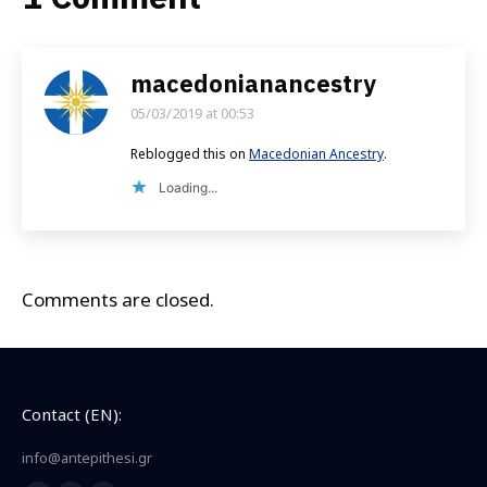
macedonianancestry
05/03/2019 at 00:53
says:
Reblogged this on
Macedonian Ancestry
.
Loading...
Comments are closed.
Contact (EN):
info@antepithesi.gr