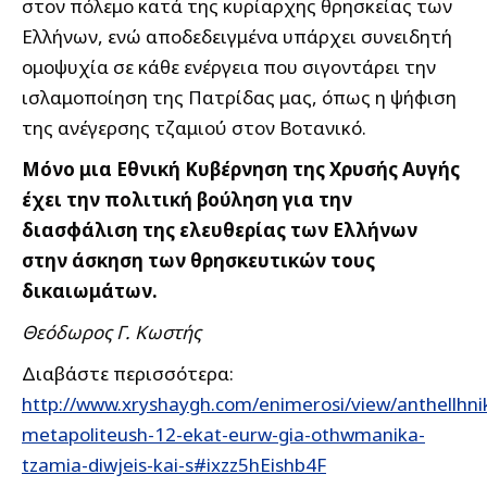
στον πόλεμο κατά της κυρίαρχης θρησκείας των
Ελλήνων, ενώ αποδεδειγμένα υπάρχει συνειδητή
ομοψυχία σε κάθε ενέργεια που σιγοντάρει την
ισλαμοποίηση της Πατρίδας μας, όπως η ψήφιση
της ανέγερσης τζαμιού στον Βοτανικό.
Μόνο μια Εθνική Κυβέρνηση της Χρυσής Αυγής
έχει την πολιτική βούληση για την
διασφάλιση της ελευθερίας των Ελλήνων
στην άσκηση των θρησκευτικών τους
δικαιωμάτων.
Θεόδωρος Γ. Κωστής
Διαβάστε περισσότερα:
http://www.xryshaygh.com/enimerosi/view/anthellhni
metapoliteush-12-ekat-eurw-gia-othwmanika-
tzamia-diwjeis-kai-s#ixzz5hEishb4F