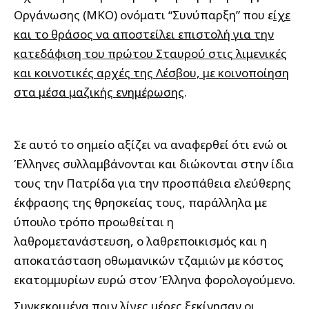
Οργάνωσης (ΜΚΟ) ονόματι “Συνύπαρξη” που ε
ίχε
και το θράσος να αποστείλει επιστολή για την
κατεδάφιση του πρώτου Σταυρού στις λιμενικές
και κοινοτικές αρχές της Λέσβου, με κοινοποίηση
στα μέσα μαζικής ενημέρωσης
.
Σε αυτό το σημείο αξίζει να αναφερθεί ότι ενώ οι
Έλληνες συλλαμβάνονται και διώκονται στην ίδια
τους την Πατρίδα για την προσπάθεια ελεύθερης
έκφρασης της θρησκείας τους, παράλληλα με
ύπουλο τρόπο προωθείται η
λαθρομετανάστευση, ο λαθρεποικισμός και η
αποκατάσταση οθωμανικών τζαμιών με κόστος
εκατομμυρίων ευρώ στον Έλληνα φορολογούμενο.
Συγκεκριμένα πριν λίγες μέρες ξεκίνησαν οι