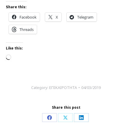
Share this:
Facebook
X
Telegram
Threads
Like this:
Loading…
Category:
ΕΠΙΚΑΙΡΟΤΗΤΑ
04/03/2019
Share this post
Share
Share
Share
on
on
on