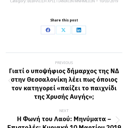
Category:
ΒΕΒΗΛΩΣΗ ΧΡΙΣΤΙΑΝΙΚΩΝ ΜΝΗΜΕΙΩΝ
10/03/2019
Share this post
Share
Share
Share
on
on
on
Facebook
X
LinkedIn
Post
PREVIOUS
navigation
Γιατί ο υποψήφιος δήμαρχος της ΝΔ
στην Θεσσαλονίκη λέει πως όποιος
Previous
τον κατηγορεί «παίζει το παιχνίδι
post:
της Χρυσής Αυγής»;
NEXT
Η Φωνή του Λαού: Μηνύματα –
Next
Επιστολές: Κυριακή 10 Μαρτίου 2019