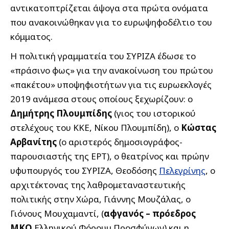
αντικατοπτρίζεται άψογα στα πρώτα ονόματα
που ανακοινώθηκαν για το ευρωψηφοδέλτιο του
κόμματος.
Η πολιτική γραμματεία του ΣΥΡΙΖΑ έδωσε το
«πράσινο φως» για την ανακοίνωση του πρώτου
«πακέτου» υποψηφιοτήτων για τις ευρωεκλογές
2019 ανάμεσα στους οποίους ξεχωρίζουν: ο
Δημήτρης Πλουμπίδης
(γιος του ιστορικού
στελέχους του ΚΚΕ, Νίκου Πλουμπίδη), ο
Κώστας
Αρβανίτης
(ο αριστερός δημοσιογράφος-
παρουσιαστής της ΕΡΤ), ο θεατρίνος και πρώην
υφυπουργός του ΣΥΡΙΖΑ, Θεοδόσης
Πελεγρίνης
, ο
αρχιτέκτονας της λαθρομεταναστευτικής
πολιτικής στην Χώρα, Γιάννης Μουζάλας, ο
Γιόνους Μουχαμαντί, (
αφγανός – πρόεδρος
ΜΚΟ
Ελληνικού Φόρουμ Προσφύγων) και η