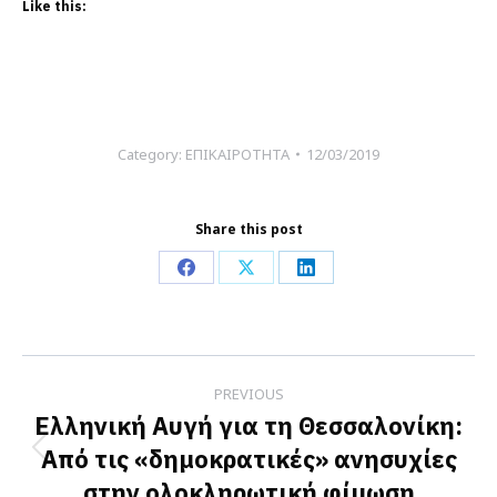
Like this:
Category:
ΕΠΙΚΑΙΡΟΤΗΤΑ
12/03/2019
Share this post
Share
Share
Share
on
on
on
Facebook
X
LinkedIn
Post
PREVIOUS
navigation
Ελληνική Αυγή για τη Θεσσαλονίκη:
Από τις «δημοκρατικές» ανησυχίες
Previous
στην ολοκληρωτική φίμωση
post: