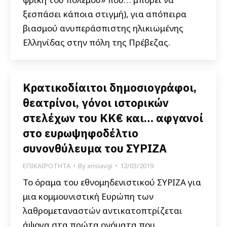
ξεσπάσει κάποια στιγμή), για απόπειρα
βιασμού ανυπεράσπιστης ηλικιωμένης
Ελληνίδας στην πόλη της Πρέβεζας.
Κρατικοδίαιτοι δημοσιογράφοι,
θεατρίνοι, γόνοι ιστορικών
στελέχων του ΚΚ€ και… αφγανοί
στο ευρωψηφοδέλτιο
συνονθύλευμα του ΣΥΡΙΖΑ
ΕΠΙΚΑΙΡΟΤΗΤΑ
By
xrisiavgi
12/03/2019
Το όραμα του εθνομηδενιστικού ΣΥΡΙΖΑ για
μια κομμουνιστική Ευρώπη των
λαθρομεταναστών αντικατοπτρίζεται
άψογα στα πρώτα ονόματα που