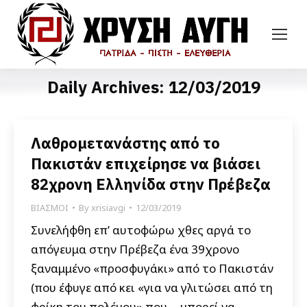
Daily Archives:
12/03/2019
Λαθρομετανάστης από το
Πακιστάν επιχείρησε να βιάσει
82χρονη Ελληνίδα στην Πρέβεζα
ΒΙΑΣΜΟΙ
By
xrisiavgi
12/03/2019
Συνελήφθη επ’ αυτοφώρω χθες αργά το
απόγευμα στην Πρέβεζα ένα 39χρονο
ξαναμμένο «προσφυγάκι» από το Πακιστάν
(που έφυγε από κει «για να γλιτώσει από τη
φρίκη του πολέμου» που… μπορεί να