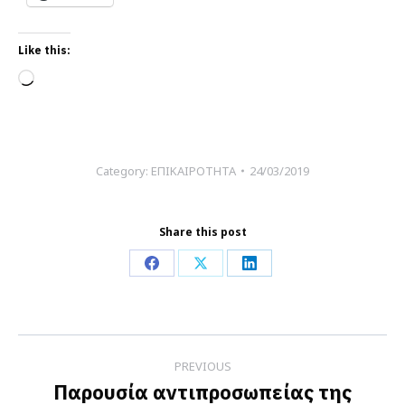
Like this:
Loading…
Category:
ΕΠΙΚΑΙΡΟΤΗΤΑ
24/03/2019
Share this post
Share
Share
Share
on
on
on
Facebook
X
LinkedIn
Post
PREVIOUS
navigation
Παρουσία αντιπροσωπείας της