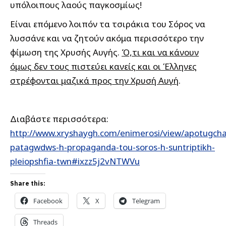
υπόλοιπους λαούς παγκοσμίως!
Είναι επόμενο λοιπόν τα τσιράκια του Σόρος να
λυσσάνε και να ζητούν ακόμα περισσότερο την
φίμωση της Χρυσής Αυγής.
Ό,τι και να κάνουν
όμως δεν τους πιστεύει κανείς και οι Έλληνες
στρέφονται μαζικά προς την Χρυσή Αυγή
.
Διαβάστε περισσότερα:
http://www.xryshaygh.com/enimerosi/view/apotugcha
patagwdws-h-propaganda-tou-soros-h-suntriptikh-
pleiopshfia-twn#ixzz5j2vNTWVu
Share this:
Facebook
X
Telegram
Threads