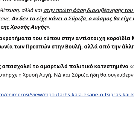
ολίτευση, αλλά και
στην πρώτη φάση διακυβέρνησής του 
κανε
.
Αν δεν το είχε κάνει ο Σύριζα, ο κόσμος θα είχ
της Χρυσής Αυγής
».
ροκροτήματα του τύπου στην αντίστοιχη κοροϊδία 
ωνία των Πρεσπών στην Βουλή, αλλά από την άλλη 
ς απασχολεί το αμαρτωλό πολιτικό κατεστημένο
κα
εν υπήρχε η Χρυσή Αυγή, ΝΔ και Σύριζα ήδη θα συγκυβ
m/enimerosi/view/mpoutarhs-kala-ekane-o-tsipras-kai-