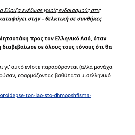
ο Σύριζα ενέδωσε χωρίς ενδοιασμούς στις
ε καταφύγει στην – θελκτική σε συνθήκες
Μητσοτάκη προς τον Ελληνικό Λαό, όταν
διαβεβαίωσε σε όλους τους τόνους ότι θα
ι γι’ αυτό ενίοτε παρασύρονται (αλλά μονάχα
ερνούσαν, εφαρμόζοντας βαθύτατα μισελληνικό
koroidepse-ton-lao-sto-dhmopshfisma-