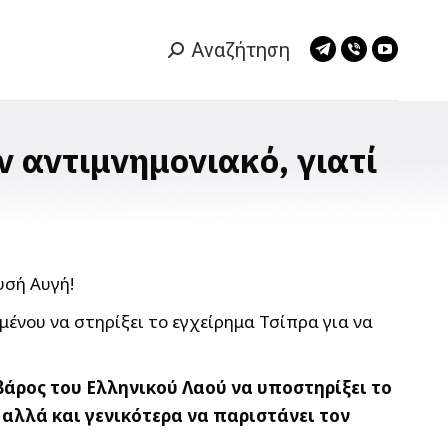
Αναζήτηση
Search:
Telegram
Viber
YouTub
page
page
page
opens
opens
opens
in
in
in
 αντιμνημονιακό, γιατί
new
new
new
window
window
window
ένου να στηρίξει το εγχείρημα Τσίπρα για να
βάρος του Ελληνικού Λαού να υποστηρίξει το
αλλά και γενικότερα να παριστάνει τον