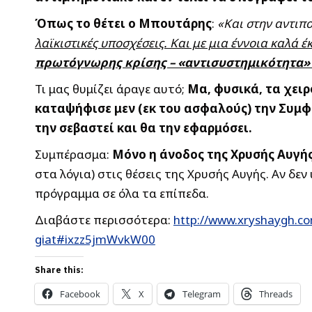
Όπως το θέτει ο Μπουτάρης
:
«Και στην αντιπ
λαϊκιστικές υποσχέσεις. Και με μια έννοια καλά έ
πρωτόγνωρης κρίσης – «αντισυστημικότητα» 
Τι μας θυμίζει άραγε αυτό;
Μα, φυσικά, τα χει
καταψήφισε μεν (εκ του ασφαλούς) την Συμφ
την σεβαστεί και θα την εφαρμόσει.
Συμπέρασμα:
Μόνο η άνοδος της Χρυσής Αυγή
στα λόγια) στις θέσεις της Χρυσής Αυγής. Αν δ
πρόγραμμα σε όλα τα επίπεδα.
Διαβάστε περισσότερα:
http://www.xryshaygh.co
giat#ixzz5jmWvkW00
Share this:
Facebook
X
Telegram
Threads