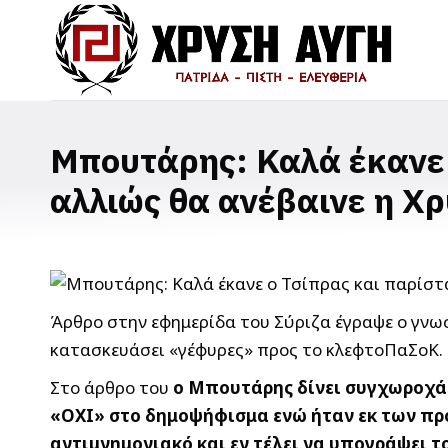
Μπουτάρης: Καλά έκανε ο
αλλιώς θα ανέβαινε η Χ
Άρθρο στην εφημερίδα του Σύριζα έγραψε ο γνωσ
κατασκευάσει «γέφυρες» προς το κλεφτοΠαΣοΚ.
Στο άρθρο του
ο Μπουτάρης δίνει συγχωροχάρτ
«ΟΧΙ» στο δημοψήφισμα ενώ ήταν εκ των προ
αντιμνημονιακό και εν τέλει να υπογράψει τ