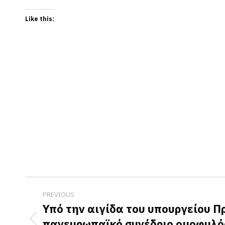
Like this:
Post
PREVIOUS
navigation
Υπό την αιγίδα του υπουργείου Π
πανευρωπαϊκό συνέδριο ομοφυλ
Previous