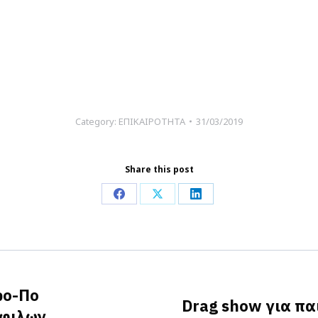
Category:
ΕΠΙΚΑΙΡΟΤΗΤΑ
31/03/2019
Share this post
Share
Share
Share
on
on
on
Facebook
X
LinkedIn
ρο-Πο
Drag show για πα
όφιλων
Next