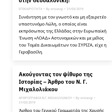
στην Θεσσαλονίκη!
ΕΠΙΚΑΙΡΟΤΗΤΑ
By
xrisiavgi
31/03/2019
Συνάντηση με τον γνωστό και μη εξαιρετέο
υπαστυνόμο Λώλη, ο οποίος είναι
εκπρόσωπος της Ελλάδας στην Ευρωπαϊκή
Ένωση «ΛΟΑΔ» Αστυνομικών και με μέλος
του Τομέα Δικαιωμάτων του ΣΥΡΙΖΑ, είχε η
Γεροβασίλη.
Ακούγοντας τον ψίθυρο της
Ιστορίας – Άρθρο του Ν. Γ.
Μιχαλολιάκου
ΑΡΘΡΟΓΡΑΦΙΑ Ν.Γ. ΜΙΧΑΛΟΛΙΑΚΟΥ
By
xrisiavgi
31/03/2019
Άρθρο του Γενικού Γραμματέα της Χρυσής