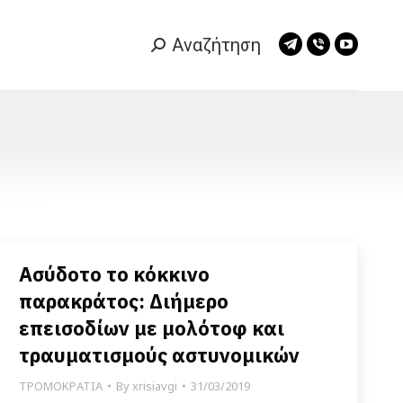
Αναζήτηση
Search:
Telegram
Viber
YouTub
page
page
page
opens
opens
opens
in
in
in
new
new
new
window
window
window
Ασύδοτο το κόκκινο
παρακράτος: Διήμερο
επεισοδίων με μολότοφ και
τραυματισμούς αστυνομικών
ΤΡΟΜΟΚΡΑΤΙΑ
By
xrisiavgi
31/03/2019