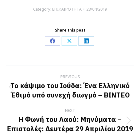
Category:
ΕΠΙΚΑΙΡΟΤΗΤΑ
28/04/2019
Share this post
Share
Share
Share
on
on
on
Facebook
X
LinkedIn
Post
PREVIOUS
navigation
Το κάψιμο του Ιούδα: Ένα Ελληνικό
Previous
Έθιμό υπό συνεχή διωγμό – ΒΙΝΤΕΟ
post:
NEXT
Η Φωνή του Λαού: Μηνύματα –
Next
Επιστολές: Δευτέρα 29 Απριλίου 2019
post: