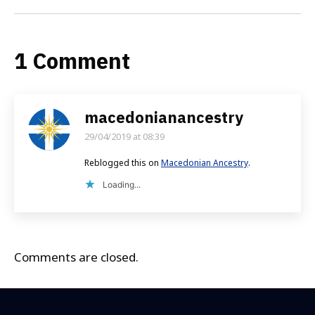
1 Comment
macedonianancestry
29/04/2019 at 08:39
says:
Reblogged this on
Macedonian Ancestry
.
Loading...
Comments are closed.