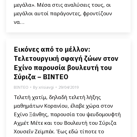
μεγάλα». Μέσα στις αναλύσεις τους, οι
μεγάλοι αυτοί παράγοντες, φροντίζουν
να…
Εικόνες από το μέλλον:
Τελετουργική σφαγή ζώων στον
Εχίνο παρουσία βουλευτή του
Σύριζα – ΒΙΝΤΕΟ
ΒΙΝΤΕΟ
By
xrisiavgi
29/04/2019
Τελετή χατίμ, δηλαδή τελετή λήξης
μαθημάτων Κορανίου, έλαβε χώρα στον
Εχίνο Ξάνθης, παρουσία του ψευδομουφτή
Αχμέτ Μέτε και του Βουλευτή του Σύριζα
Χουσεΐν Ζεϊμπέκ. Έως εδώ τίποτε το