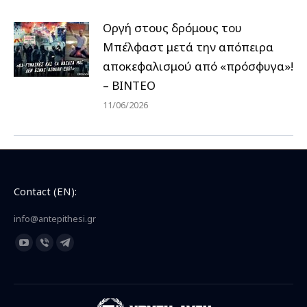
Οργή στους δρόμους του
Μπέλφαστ μετά την απόπειρα
αποκεφαλισμού από «πρόσφυγα»!
– ΒΙΝΤΕΟ
11/06/2026
Contact (EN):
info@antepithesi.gr
Find us on:
YouTube
Viber
Telegram
page
page
page
opens
opens
opens
in
in
in