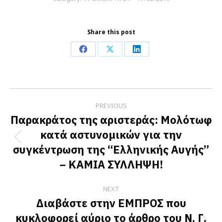
Share this post
Share
Share
Share
on
on
on
Facebook
X
LinkedIn
Post
PREVIOUS
navigation
Παρακράτος της αριστεράς: Μολότωφ
κατά αστυνομικών για την
Previous
συγκέντρωση της “Ελληνικής Αυγής”
post:
– ΚΑΜΙΑ ΣΥΛΛΗΨΗ!
NEXT
Διαβάστε στην ΕΜΠΡΟΣ που
κυκλοφορεί αύριο το άρθρο του Ν. Γ.