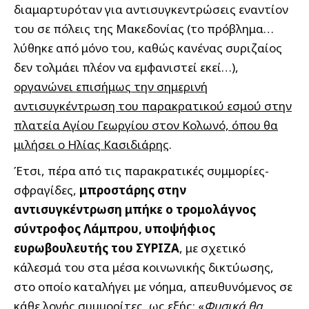
διαμαρτυρόταν για αντισυγκεντρώσεις εναντίον
του σε πόλεις της Μακεδονίας (το πρόβλημα…
λύθηκε από μόνο του, καθώς κανένας συριζαίος
δεν τολμάει πλέον να εμφανιστεί εκεί…),
οργανώνει επισήμως την σημερινή
αντισυγκέντρωση του παρακρατικού εσμού στην
πλατεία Αγίου Γεωργίου στον Κολωνό, όπου θα
μιλήσει ο Ηλίας Κασιδιάρης
.
Έτσι, πέρα από τις παρακρατικές συμμορίες-
σφραγίδες,
μπροστάρης στην
αντισυγκέντρωση μπήκε ο τρομολάγνος
σύντροφος Λάμπρου, υποψήφιος
ευρωβουλευτής του ΣΥΡΙΖΑ
, με σχετικό
κάλεσμά του στα μέσα κοινωνικής δικτύωσης,
στο οποίο καταλήγει με νόημα, απευθυνόμενος σε
κάθε λογής συμμορίτες, ως εξής: «
Φυσικά θα