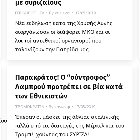
με συριζαίους
ΕΠΙΚΑΙΡΟΤΗΤΑ
By
xrisiavgi
17/05/2019
Νέα εκδήλωση κατά της Χρυσής Αυγής
διοργάνωσαν οι διάφορες ΜΚΟ και οι
λοιποί αντεθνικοί οργανισμοί που
ταλανίζουν την Πατρίδα μας.
Παρακράτος! Ο “σύντροφος”
Λαμπρού προτρέπει σε βία κατά
των Εθνικιστών
ΤΡΟΜΟΚΡΑΤΙΑ
By
xrisiavgi
17/05/2019
Έπεσαν οι μάσκες της άθλιας σταλινικής
ΐου 2019
-αλλά υπό τις διαταγές της Μέρκελ και του
Τραμπ!- χούντας του ΣΥΡΙΖΑ!