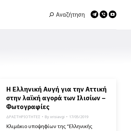
Αναζήτηση
Search:
Telegram
Viber
YouTub
page
page
page
opens
opens
opens
in
in
in
new
new
new
window
window
window
Η Ελληνική Αυγή για την Αττική
στην λαϊκή αγορά των Ιλισίων –
Φωτογραφίες
ΔΡΑΣΤΗΡΙΟΤΗΤΕΣ
By
xrisiavgi
17/05/2019
Κλιμάκιο υποψηφίων της “Ελληνικής