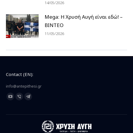
14/05/2026
Mega: Η Χρυσή Αυγή είναι εδώ! –
ΒΙΝΤΕΟ
11/05/2026
Contact (EN):
info@antepithesi.gr
Find us on:
YouTube
Viber
Telegram
page
page
page
opens
opens
opens
in
in
in
new
new
new