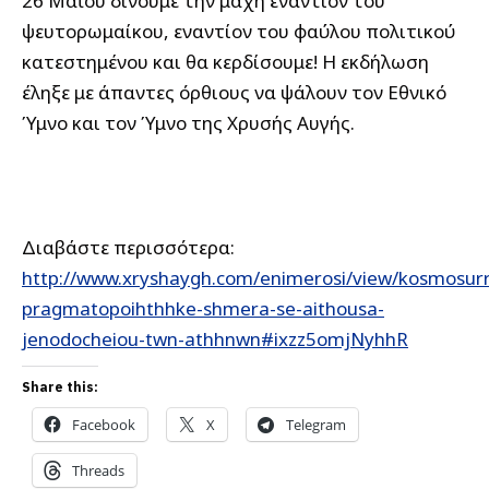
26 Μαΐου δίνουμε την μάχη εναντίον του
ψευτορωμαίκου, εναντίον του φαύλου πολιτικού
κατεστημένου και θα κερδίσουμε! Η εκδήλωση
έληξε με άπαντες όρθιους να ψάλουν τον Εθνικό
Ύμνο και τον Ύμνο της Χρυσής Αυγής.
Διαβάστε περισσότερα:
http://www.xryshaygh.com/enimerosi/view/kosmosur
pragmatopoihthhke-shmera-se-aithousa-
jenodocheiou-twn-athhnwn#ixzz5omjNyhhR
Share this:
Facebook
X
Telegram
Threads