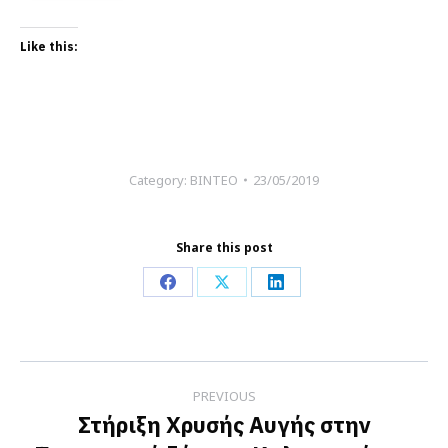
Like this:
Category:
ΒΙΝΤΕΟ
23/05/2019
Share this post
Share
Share
Share
on
on
on
Facebook
X
LinkedIn
Post
PREVIOUS
navigation
Στήριξη Χρυσής Αυγής στην