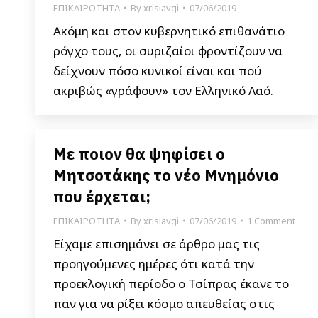
ΕΠΙΚΑΙΡΟΤΗΤΑ
By
xrisiavgi
07/06/2019
Ακόμη και στον κυβερνητικό επιθανάτιο
ρόγχο τους, οι συριζαίοι φροντίζουν να
δείχνουν πόσο κυνικοί είναι και πού
ακριβώς «γράφουν» τον Ελληνικό Λαό.
Με ποιον θα ψηφίσει ο
Μητσοτάκης το νέο Μνημόνιο
που έρχεται;
ΕΠΙΚΑΙΡΟΤΗΤΑ
By
xrisiavgi
07/06/2019
1 Comment
Είχαμε επισημάνει σε άρθρο μας τις
προηγούμενες ημέρες ότι κατά την
προεκλογική περίοδο ο Τσίπρας έκανε το
παν για να ρίξει κόσμο απευθείας στις