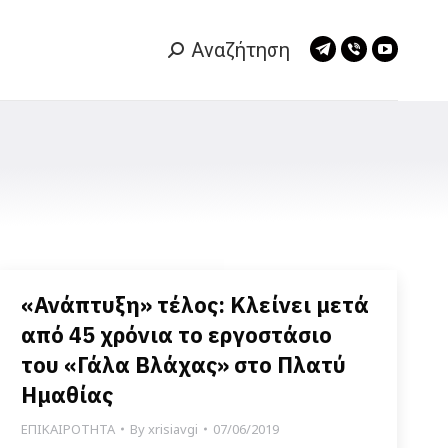
Αναζήτηση
Search:
Telegram
Viber
YouTub
page
page
page
opens
opens
opens
in
in
in
new
new
new
window
window
window
«Ανάπτυξη» τέλος: Κλείνει μετά
από 45 χρόνια το εργοστάσιο
του «Γάλα Βλάχας» στο Πλατύ
Ημαθίας
ΕΠΙΚΑΙΡΟΤΗΤΑ
By
xrisiavgi
07/06/2019