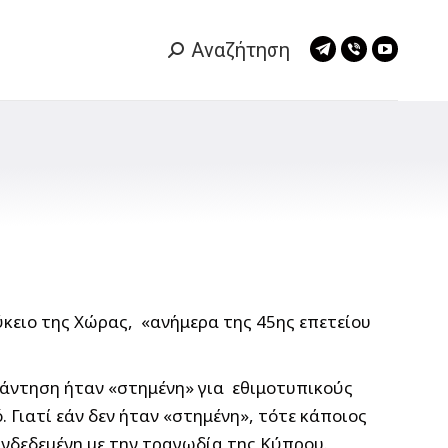
Αναζήτηση
Search:
Telegram
Viber
YouTub
page
page
page
opens
opens
opens
in
in
in
new
new
new
window
window
window
κειο της Χώρας, «ανήμερα της 45ης επετείου
υνάντηση ήταν «στημένη» για εθιμοτυπικούς
Γιατί εάν δεν ήταν «στημένη», τότε κάποιος
υνδεδεμένη με την τραγωδία της Κύπρου.