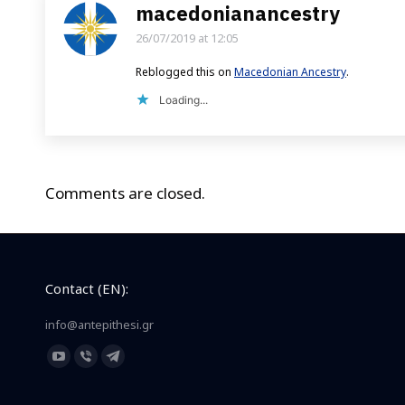
macedonianancestry
26/07/2019 at 12:05
says:
Reblogged this on
Macedonian Ancestry
.
Loading...
Comments are closed.
Contact (EN):
info@antepithesi.gr
Find us on:
YouTube
Viber
Telegram
page
page
page