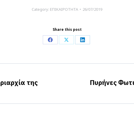
Category:
ΕΠΙΚΑΙΡΟΤΗΤΑ
26/07/2019
Share this post
Share
Share
Share
on
on
on
Facebook
X
LinkedIn
ριαρχία της
Πυρήνες Φωτι
Next
post: