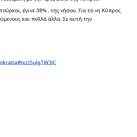
ούρκοι, έγινε 38% , της νήσου. Για το «η Κύπρος
ύμενους και πολλά άλλα. Σε αυτή την
mokratia#ixzz5ulgTW3iC