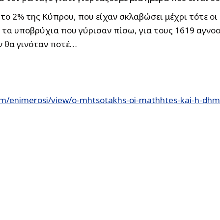
το 2% της Κύπρου, που είχαν σκλαβώσει μέχρι τότε οι τ
 τα υποβρύχια που γύρισαν πίσω, για τους 1619 αγνοο
ν θα γινόταν ποτέ…
om/enimerosi/view/o-mhtsotakhs-oi-mathhtes-kai-h-dh