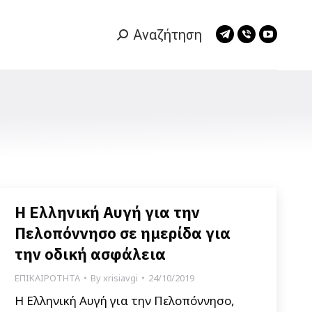
Αναζήτηση
Search:
Telegram
Viber
YouTub
page
page
page
opens
opens
opens
in
in
in
new
new
new
window
window
window
Η Ελληνική Αυγή για την
Πελοπόννησο σε ημερίδα για
την οδική ασφάλεια
ΕΠΙΚΑΙΡΟΤΗΤΑ
By
xrisiavgi
24/10/2019
Η Ελληνική Αυγή για την Πελοπόννησο,