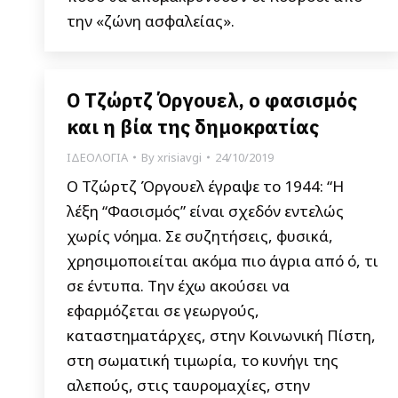
την «ζώνη ασφαλείας».
Ο Τζώρτζ Όργουελ, ο φασισμός
και η βία της δημοκρατίας
ΙΔΕΟΛΟΓΙΑ
By
xrisiavgi
24/10/2019
Ο Τζώρτζ Όργουελ έγραψε το 1944: “Η
λέξη “Φασισμός” είναι σχεδόν εντελώς
χωρίς νόημα. Σε συζητήσεις, φυσικά,
χρησιμοποιείται ακόμα πιο άγρια από ό, τι
σε έντυπα. Την έχω ακούσει να
εφαρμόζεται σε γεωργούς,
καταστηματάρχες, στην Κοινωνική Πίστη,
στη σωματική τιμωρία, το κυνήγι της
αλεπούς, στις ταυρομαχίες, στην