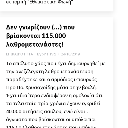
εκπομπή “Εθνικιστική Φωνή”
Δεν γνωρίζουν (…) που
βρίσκονται 115.000
λαθρομετανάστες!
ΕΠΙΚΑΙΡΟΤΗΤΑ
By
xrisiavgi
24/10/2019
Το απόλυτο χάος που έχει δημιουργηθεί με
την ανεξέλεγκτη λαθρομετανάστευση
παραδέχτηκε και ο αρμόδιος υπουργός
Προ.Πο. Χρυσοχοΐδης μέσα στην βουλή.
Έχει ιδιαίτερο ενδιαφέρον η ομολογία ότι
τα τελευταία τρία χρόνια έχουν εγκριθεί
40.000 αιτήσεις ασύλου, ενώ είναι…
άγνωστο που βρίσκονται οι υπόλοιποι
115.000 λαθρομετανάστες που μπήκαν