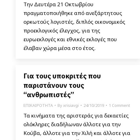
Την Δευτέρα 21 Οκτωβρίου
πραγματοποιήθηκε από ανεξάρτητους
ορκωτούς λογιστές, διπλός οικονομικός
προεκλογικός έλεγχος, για της
ευρωεκλογές και εθνικές εκλογές που
έλαβαν χώρα μέσα στο έτος.
Για τους υποκριτές που
παριστάνουν τους
“ανθρωπιστές”
ΕΠΙΚΑΙΡΟΤΗΤΑ
By
xrisiavgi
24/10/2019
1 Comment
Τα κινήματα της αριστεράς για δεκαετίες
ολόκληρες διαδήλωναν άλλοτε για την
Κούβα, άλλοτε για την Χιλή και άλλοτε για