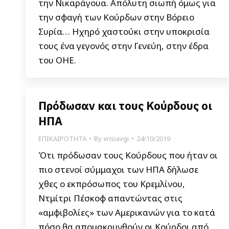
την Νικαράγουα. Απόλυτη σιωπή όμως για
την σφαγή των Κούρδων στην Βόρειο
Συρία… Ηχηρό χαστούκι στην υποκρισία
τους ένα γεγονός στην Γενεύη, στην έδρα
του ΟΗΕ.
Πρόδωσαν και τους Κούρδους οι
ΗΠΑ
ΕΠΙΚΑΙΡΟΤΗΤΑ
By
xrisiavgi
24/10/2019
Ότι πρόδωσαν τους Κούρδους που ήταν οι
πιο στενοί σύμμαχοι των ΗΠΑ δήλωσε
χθες ο εκπρόσωπος του Κρεμλίνου,
Ντμίτρι Πέσκοφ απαντώντας στις
«αμφιβολίες» των Αμερικανών για το κατά
πόσο θα απομακρυνθούν οι Κούρδοι από