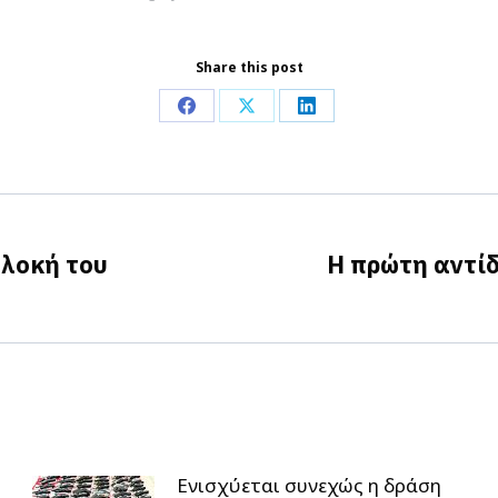
Share this post
Share
Share
Share
on
on
on
Facebook
X
LinkedIn
πλοκή του
Η πρώτη αντίδ
Next
post:
Ενισχύεται συνεχώς η δράση