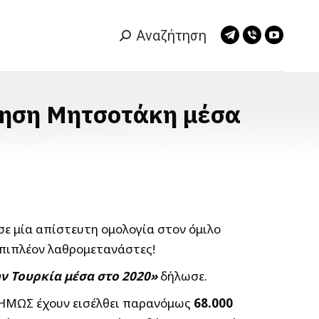
Αναζήτηση
Search:
Telegram
Viber
YouTub
page
page
page
opens
opens
opens
in
in
in
νηση Μητσοτάκη μέσα
new
new
new
window
window
window
ε μία απίστευτη ομολογία στον όμιλο
επιπλέον λαθρομετανάστες!
ν Τουρκία μέσα στο 2020»
δήλωσε.
ΙΣΗΜΩΣ έχουν εισέλθει παρανόμως
68.000