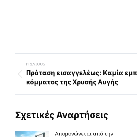
Post
PREVIOUS
navigation
Πρόταση εισαγγελέως: Καμία εμ
Previous
κόμματος της Χρυσής Αυγής
post:
Σχετικές Αναρτήσεις
Απομονώνεται από την