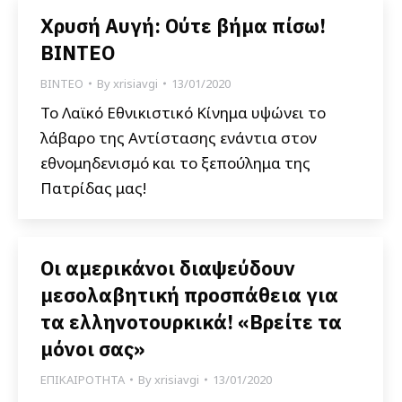
Χρυσή Αυγή: Ούτε βήμα πίσω!
ΒΙΝΤΕΟ
ΒΙΝΤΕΟ
By
xrisiavgi
13/01/2020
Το Λαϊκό Εθνικιστικό Κίνημα υψώνει το
λάβαρο της Αντίστασης ενάντια στον
εθνομηδενισμό και το ξεπούλημα της
Πατρίδας μας!
Οι αμερικάνοι διαψεύδουν
μεσολαβητική προσπάθεια για
τα ελληνοτουρκικά! «Βρείτε τα
μόνοι σας»
ΕΠΙΚΑΙΡΟΤΗΤΑ
By
xrisiavgi
13/01/2020