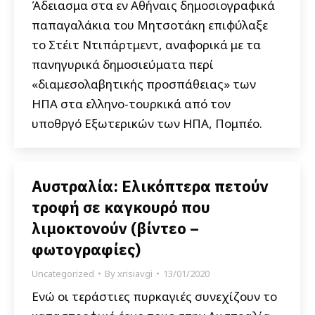
Άδειασμα στα εν Αθήναις δημοσιογραφικά
παπαγαλάκια του Μητσοτάκη επιφύλαξε
το Στέιτ Ντιπάρτμεντ, αναφορικά με τα
πανηγυρικά δημοσιεύματα περί
«διαμεσολαβητικής προσπάθειας» των
ΗΠΑ στα ελληνο-τουρκικά από τον
υποθργό Εξωτερικών των ΗΠΑ, Πομπέο.
Αυστραλία: Ελικόπτερα πετούν
τροφή σε καγκουρό που
λιμοκτονούν (βίντεο –
φωτογραφίες)
Uncategorized
By
xrisiavgi
13/01/2020
Ενώ οι τεράστιες πυρκαγιές συνεχίζουν το