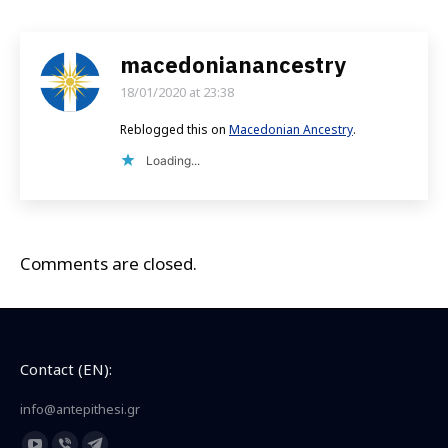
macedonianancestry
18/01/2020 at 23:38
says:
Reblogged this on
Macedonian Ancestry
.
Loading...
Comments are closed.
Contact (EN):
info@antepithesi.gr
Find us on: