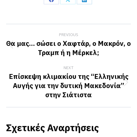
Share
Share
Share
on
on
on
Facebook
X
LinkedIn
Post
PREVIOUS
navigation
Θα μας… σώσει ο Χαφτάρ, ο Μακρόν, ο
Previous
Τραμπ ή η Μέρκελ;
post:
NEXT
Επίσκεψη κλιμακίου της “Ελληνικής
Αυγής για την δυτική Μακεδονία”
Next
στην Σιάτιστα
post:
Σχετικές Αναρτήσεις