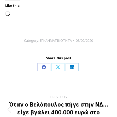
Like this:
Loading…
Category:
ΕΓΚΛΗΜΑΤΙΚΟΤΗΤΑ
03/02/2020
Share this post
Share
Share
Share
on
on
on
Facebook
X
LinkedIn
Post
PREVIOUS
navigation
Όταν ο Βελόπουλος πήγε στην ΝΔ…
είχε βγάλει 400.000 ευρώ στο
Previous