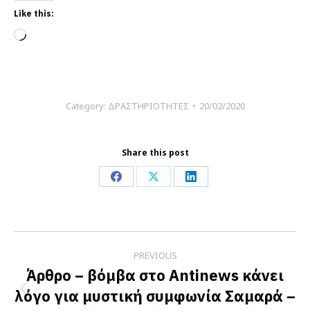
Like this:
Loading…
Category:
ΔΡΑΣΤΗΡΙΟΤΗΤΕΣ
20/02/2020
Share this post
Share
Share
Share
on
on
on
Facebook
X
LinkedIn
Post
PREVIOUS
navigation
Άρθρο – βόμβα στο Antinews κάνει
λόγο για μυστική συμφωνία Σαμαρά –
Previous