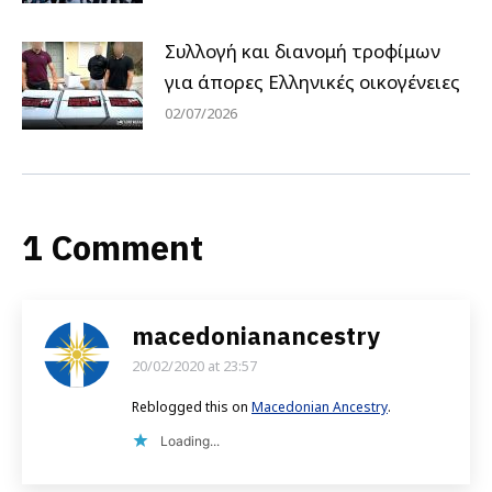
Συλλογή και διανομή τροφίμων
για άπορες Ελληνικές οικογένειες
02/07/2026
1 Comment
macedonianancestry
20/02/2020 at 23:57
says:
Reblogged this on
Macedonian Ancestry
.
Loading...