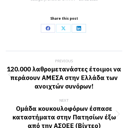
Share this post
Share
Share
Share
on
on
on
Facebook
X
LinkedIn
Post
PREVIOUS
navigation
120.000 λαθρομετανάστες έτοιμοι να
περάσουν ΑΜΕΣΑ στην Ελλάδα των
Previous
ανοιχτών συνόρων!
post:
NEXT
Ομάδα κουκουλοφόρων έσπασε
καταστήματα στην Πατησίων έξω
Next
από την ΑΣΟΕΕ (Βίντεο)
post: