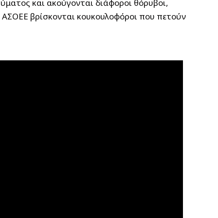
ύματος και ακούγονται διάφοροι θόρυβοι,
ς ΑΣΟΕΕ βρίσκονται κουκουλοφόροι που πετούν