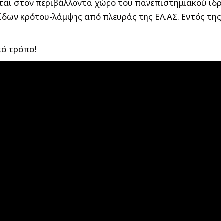
ται στον περιβάλλοντα χώρο του πανεπιστημιακού ιδρ
δων κρότου-λάμψης από πλευράς της ΕΛ.ΑΣ. Εντός τη
κό τρόπο!