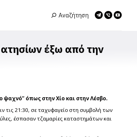
Αναζήτηση
Search:
Telegram
Viber
YouTub
page
page
page
opens
opens
opens
in
in
in
ατησίων έξω από την
new
new
new
window
window
window
ο ψαχνό” όπως στην Χίο και στην Λέσβο.
ν τις 21:30, σε ταχυφαγείο στη συμβολή των
ούλες, έσπασαν τζαμαρίες καταστημάτων και