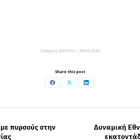
Category:
ΒΙΝΤΕΟ
29/02/2020
Share this post
Share
Share
Share
on
on
on
Facebook
X
LinkedIn
 με πυρσούς στην
Δυναμική Εθν
Next
σίας
εκατοντάδ