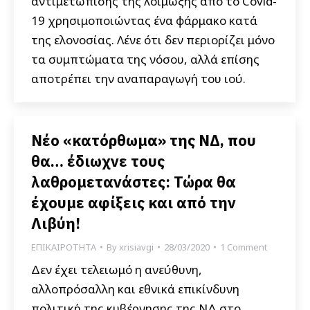
αντιμετώπισης της λοίμωξης από το Covid-
19 χρησιμοποιώντας ένα φάρμακο κατά
της ελονοσίας. Λένε ότι δεν περιορίζει μόνο
τα συμπτώματα της νόσου, αλλά επίσης
αποτρέπει την αναπαραγωγή του ιού.
Νέο «κατόρθωμα» της ΝΔ, που
θα… έδιωχνε τους
λαθρομετανάστες: Τώρα θα
έχουμε αφίξεις και από την
Λιβύη!
ΕΠΙΚΑΙΡΟΤΗΤΑ
By
xrisiavgi
28/03/2020
1 Comment
Δεν έχει τελειωμό η ανεύθυνη,
αλλοπρόσαλλη και εθνικά επικίνδυνη
πολιτική της κυβέρνησης της ΝΔ στο