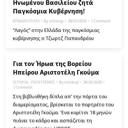
Ηνωμένου Βασιλείου ζητά
Παγκόσμια Κυβέρνηση!
ΕΠΙΚΑΙΡΟΤΗΤΑ
By
xrisiavgi
28/03/2020
1 Comment
“Λαγός” στην Ελλάδα της παγκόσμιας
κυβέρνησης ο Τζωρτζ Παπανδρέου
Για τον Ήρωα της Βορείου
Ηπείρου Αριστοτέλη Γκούμα
ΙΣΤΟΡΙΑ - ΠΟΛΙΤΙΣΜΟΣ
By
xrisiavgi
28/03/2020
1 Comment
Στη βιβλιοθήκη δίπλα απ’ την πόρτα του
διαμερίσματος, βρίσκεται το πορτρέτο του
Αριστοτέλη Γκούμα. Ένα κορίτσι 18 μηνών
πιάνει το κάδρο και ασπάζεται τη