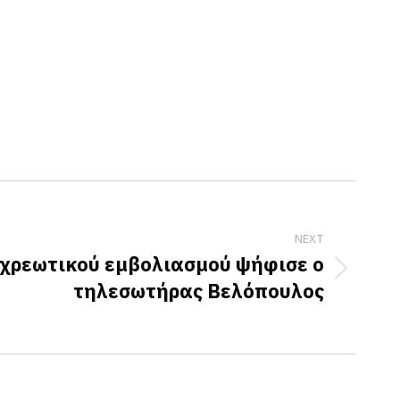
NEXT
οχρεωτικού εμβολιασμού ψήφισε ο
τηλεσωτήρας Βελόπουλος