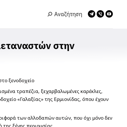
Αναζήτηση
Search:
Telegram
Viber
YouTub
page
page
page
opens
opens
opens
in
in
in
εταναστών στην
new
new
new
window
window
window
ισμένα τραπέζια, ξεχαρβαλωμένες καρέκλες,
δοχείο «Γαλαξίας» της Ερμιονίδας, όπου έχουν
εριφορά των αλλοδαπών αυτών, που όχι μόνο δεν
 της ξένης περιουσίας.