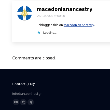
macedonianancestry
23/04/2020 at 00:00
says:
Reblogged this on
Macedonian Ancestry
.
Loading...
Comments are closed.
Contact (EN):
info@antepithesi.gr
Find us on:
YouTube
Viber
Telegram