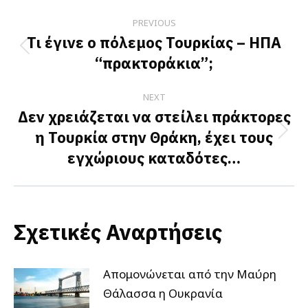
Post
PREVIOUS
navigation
Τι έγινε ο πόλεμος Τουρκίας – ΗΠΑ
Previous
“πρακτοράκια”;
post:
NEXT
Δεν χρειάζεται να στείλει πράκτορες
η Τουρκία στην Θράκη, έχει τους
Next
εγχώριους καταδότες…
post:
Σχετικές Αναρτήσεις
Απομονώνεται από την Μαύρη
Θάλασσα η Ουκρανία