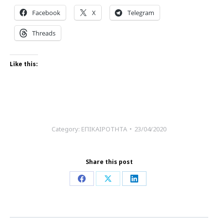
Facebook
X
Telegram
Threads
Like this:
Category:
ΕΠΙΚΑΙΡΟΤΗΤΑ
23/04/2020
Share this post
Share
Share
Share
on
on
on
Facebook
X
LinkedIn