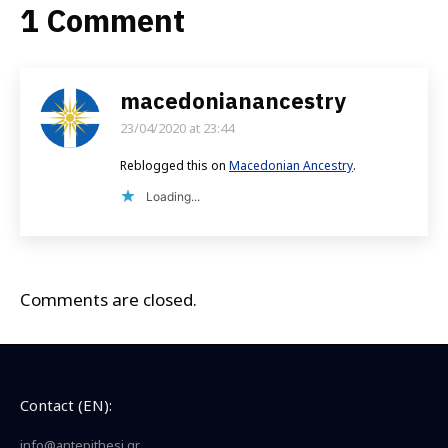
1 Comment
macedonianancestry
23/04/2020 at 23:44
says:
Reblogged this on
Macedonian Ancestry
.
Loading...
Comments are closed.
Contact (EN):
info@antepithesi.gr