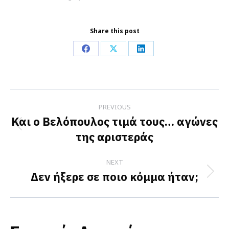
Share this post
Share
Share
Share
on
on
on
Facebook
X
LinkedIn
Post
PREVIOUS
navigation
Και ο Βελόπουλος τιμά τους… αγώνες
Previous
της αριστεράς
post:
NEXT
Δεν ήξερε σε ποιο κόμμα ήταν;
Next
post: