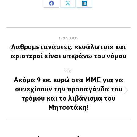
Share
Share
Share
on
on
on
Facebook
X
LinkedIn
Post
PREVIOUS
navigation
Λαθρομετανάστες, «ευάλωτοι» και
Previous
αριστεροί είναι υπεράνω του νόμου
post:
NEXT
Ακόμα 9 εκ. ευρώ στα ΜΜΕ για να
συνεχίσουν την προπαγάνδα του
Next
τρόμου και το λιβάνισμα τoυ
post:
Μητσοτάκη!