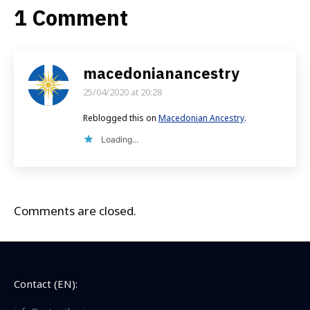
1 Comment
macedonianancestry
25/04/2020 at 20:28
says:
Reblogged this on
Macedonian Ancestry
.
Loading...
Comments are closed.
Contact (EN):