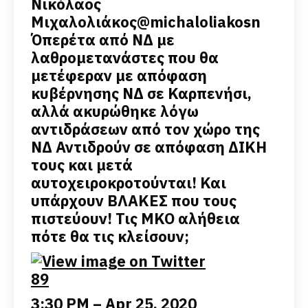
Νικόλαος
Μιχαλολιάκος
@michaloliakosn
Όπερέτα από ΝΔ με
λαθρομετανάστες που θα
μετέφεραν με απόφαση
κυβέρνησης ΝΔ σε Καρπενήσι,
αλλά ακυρώθηκε λόγω
αντιδράσεων από τον χώρο της
ΝΔ Αντιδρούν σε απόφαση ΔΙΚΗ
τους και μετά
αυτοχειροκροτούνται! Και
υπάρχουν ΒΛΑΚΕΣ που τους
πιστεύουν! Τις ΜΚΟ αλήθεια
πότε θα τις κλείσουν;
89
3:30 PM – Apr 25, 2020