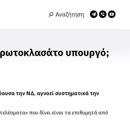
Αναζήτηση
Search:
Telegram
Viber
YouTub
page
page
page
opens
opens
opens
in
in
in
new
new
new
πρωτοκλασάτο υπουργό;
window
window
window
ύουσα την ΝΔ, αγνοεί συστηματικά την
τελέσματα» που δίνει είναι τα επιθυμητά από