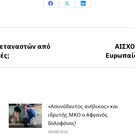
Share
Share
Share
on
on
on
Facebook
X
LinkedIn
μεταναστών από
ΑΙΣΧΟ
Next
ές;
Ευρωπαίο
post:
«Ασυνόδευτος ανήλικος» και
ιδρυτής ΜΚΟ ο Αφγανός
δολοφόνος!
09/08/2026