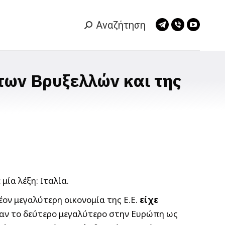
Αναζήτηση
Search:
Telegram
Viber
YouTub
page
page
page
opens
opens
opens
in
in
in
 των Βρυξελλών και της
new
new
new
window
window
window
ία λέξη: Ιταλία.
ον μεγαλύτερη οικονομία της Ε.Ε.
είχε
ταν το δεύτερο μεγαλύτερο στην Ευρώπη ως