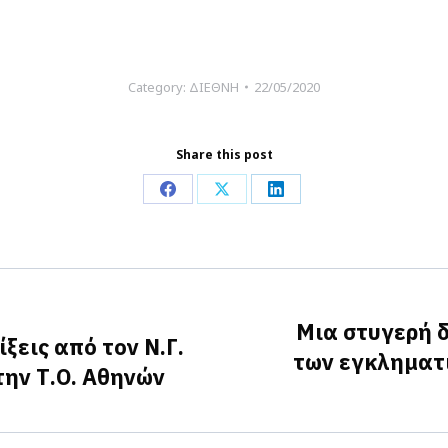
Category:
ΔΙΕΘΝΗ
22/05/2020
Share this post
Share
Share
Share
on
on
on
Facebook
X
LinkedIn
Μια στυγερή 
ξεις από τον Ν.Γ.
των εγκληματ
Next
την Τ.Ο. Αθηνών
post: