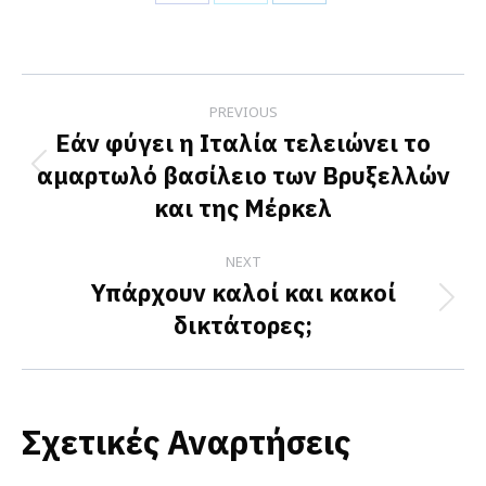
Share
Share
Share
on
on
on
Facebook
X
LinkedIn
Post
PREVIOUS
navigation
Εάν φύγει η Ιταλία τελειώνει το
αμαρτωλό βασίλειο των Βρυξελλών
Previous
και της Μέρκελ
post:
NEXT
Υπάρχουν καλοί και κακοί
Next
δικτάτορες;
post:
Σχετικές Αναρτήσεις