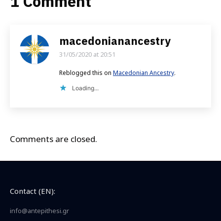
1 Comment
macedonianancestry
31/05/2020 at 20:51
says:
Reblogged this on
Macedonian Ancestry
.
Loading...
Comments are closed.
Contact (EN):
info@antepithesi.gr