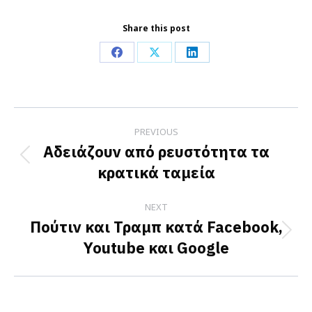
Share this post
Share
Share
Share
on
on
on
Facebook
X
LinkedIn
Post
PREVIOUS
navigation
Αδειάζουν από ρευστότητα τα
Previous
κρατικά ταμεία
post:
NEXT
Πούτιν και Τραμπ κατά Facebook,
Next
Youtube και Google
post: