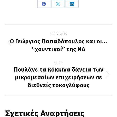
Share
Share
Share
on
on
on
Facebook
X
LinkedIn
Post
PREVIOUS
navigation
Ο Γεώργιος Παπαδόπουλος και οι…
Previous
“χουντικοί” της ΝΔ
post:
NEXT
Πουλάνε τα κόκκινα δάνεια των
μικρομεσαίων επιχειρήσεων σε
Next
διεθνείς τοκογλύφους
post:
Σχετικές Αναρτήσεις