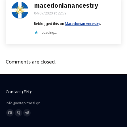
macedonianancestry
04/07/2020 at 22:59
says:
Reblogged this on
Macedonian Ancestry
.
Loading...
Comments are closed.
Contact (EN):
info@antepithesi.gr
Find us on:
YouTube
Viber
Telegram
page
page
page