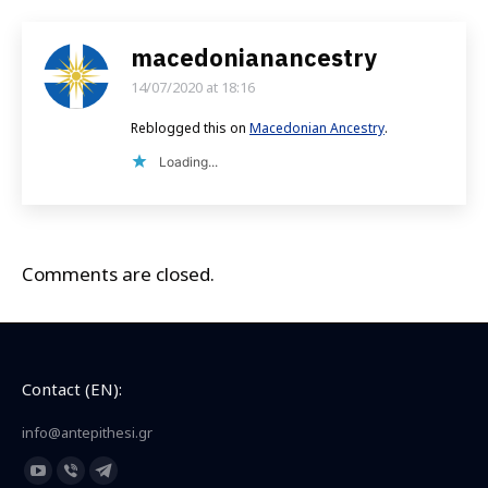
macedonianancestry
14/07/2020 at 18:16
says:
Reblogged this on
Macedonian Ancestry
.
Loading...
Comments are closed.
Contact (EN):
info@antepithesi.gr
Find us on:
YouTube
Viber
Telegram