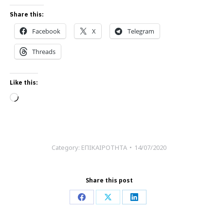
Share this:
Facebook
X
Telegram
Threads
Like this:
Loading…
Category:
ΕΠΙΚΑΙΡΟΤΗΤΑ
14/07/2020
Share this post
Share
Share
Share