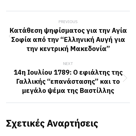
on
on
on
Facebook
X
LinkedIn
Post
PREVIOUS
navigation
Κατάθεση ψηφίσματος για την Αγία
Σοφία από την “Ελληνική Αυγή για
Previous
την κεντρική Μακεδονία”
post:
NEXT
14η Ιουλίου 1789: Ο εφιάλτης της
Γαλλικής “επανάστασης” και το
Next
μεγάλο ψέμα της Βαστίλλης
post:
Σχετικές Αναρτήσεις