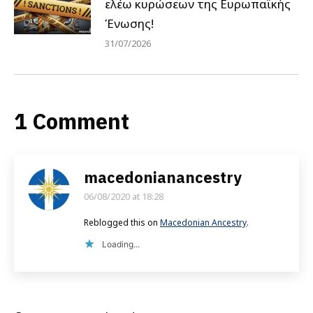
ελέω κυρώσεων της Ευρωπαϊκής
Ένωσης!
31/07/2026
1 Comment
macedonianancestry
06/08/2020 at 18:28
says:
Reblogged this on
Macedonian Ancestry
.
Loading...