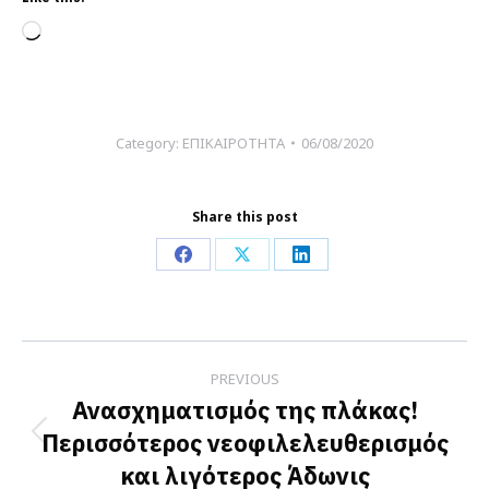
Loading…
Category:
ΕΠΙΚΑΙΡΟΤΗΤΑ
06/08/2020
Share this post
Share
Share
Share
on
on
on
Facebook
X
LinkedIn
Post
PREVIOUS
navigation
Ανασχηματισμός της πλάκας!
Περισσότερος νεοφιλελευθερισμός
Previous
και λιγότερος Άδωνις
post: