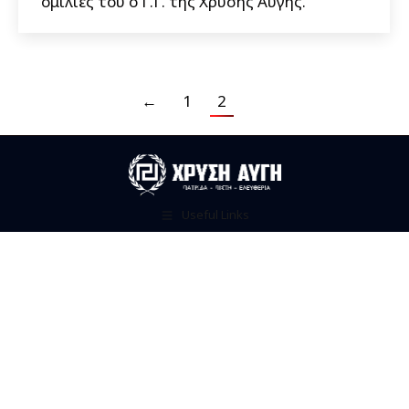
ομιλίες του ο Γ.Γ. της Χρυσής Αυγής.
←
1
2
Useful Links