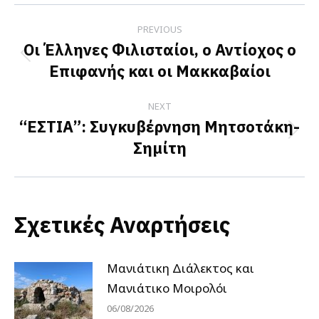
Facebook
X
LinkedIn
Post
PREVIOUS
navigation
Οι Έλληνες Φιλισταίοι, ο Αντίοχος ο
Previous
Επιφανής και οι Μακκαβαίοι
post:
NEXT
“ΕΣΤΙΑ”: Συγκυβέρνηση Μητσοτάκη-
Next
Σημίτη
post:
Σχετικές Αναρτήσεις
Μανιάτικη Διάλεκτος και
Μανιάτικο Μοιρολόι
06/08/2026