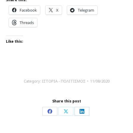
Facebook
X
Telegram
Threads
Like this:
Category:
ΙΣΤΟΡΙΑ - ΠΟΛΙΤΙΣΜΟΣ
11/08/2020
Share this post
Share
Share
Share
on
on
on