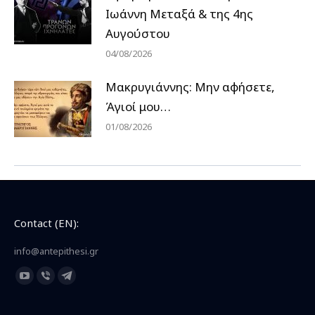
Ιωάννη Μεταξά & της 4ης
Αυγούστου
04/08/2026
Μακρυγιάννης: Μην αφήσετε,
Άγιοί μου…
01/08/2026
Contact (EN):
info@antepithesi.gr
Find us on:
YouTube
Viber
Telegram
page
page
page