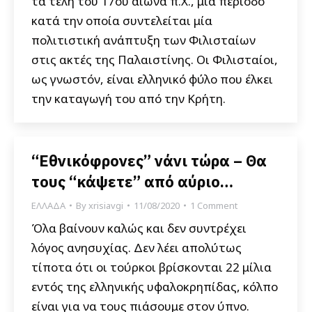
τα τέλη του 17ου αιώνα π.Χ., μία περίοδο
κατά την οποία συντελείται μία
πολιτιστική ανάπτυξη των Φιλισταίων
στις ακτές της Παλαιστίνης. Οι Φιλισταίοι,
ως γνωστόν, είναι ελληνικό φύλο που έλκει
την καταγωγή του από την Κρήτη.
“Εθνικόφρονες” νάνι τώρα – Θα
τους “κάψετε” από αύριο…
ΕΛΛΑΔΑ
By
xrisiavgi
11/08/2020
1 Comment
Όλα βαίνουν καλώς και δεν συντρέχει
λόγος ανησυχίας. Δεν λέει απολύτως
τίποτα ότι οι τούρκοι βρίσκονται 22 μίλια
εντός της ελληνικής υφαλοκρηπίδας, κόλπο
είναι για να τους πιάσουμε στον ύπνο.