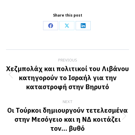
Share this post
Share
Share
Share
on
on
on
Facebook
X
LinkedIn
Post
PREVIOUS
navigation
Χεζμπολάχ και πολιτικοί του Λιβάνου
κατηγορούν το Ισραήλ για την
Previous
καταστροφή στην Βηρυτό
post:
NEXT
Οι Τούρκοι δημιουργούν τετελεσμένα
στην Μεσόγειο και η ΝΔ κοιτάζει
Next
τον… βυθό
post: