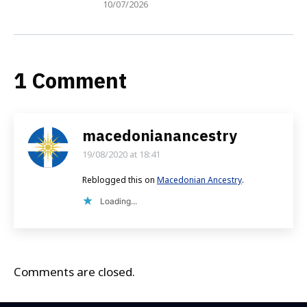
10/07/2026
1 Comment
macedonianancestry
19/08/2020 at 18:41
says:
Reblogged this on
Macedonian Ancestry
.
Loading...
Comments are closed.