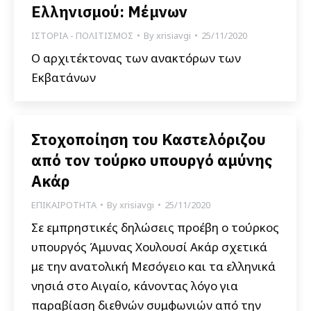
Ελληνισμού: Μέμνων
ΙΣΤΟΡΙΑ - ΠΟΛΙΤΙΣΜΟΣ
By
xrisiavgi
25/11/2020
Ο αρχιτέκτονας των ανακτόρων των
Εκβατάνων
Στοχοποίηση του Καστελόριζου
από τον τούρκο υπουργό αμύνης
Ακάρ
ΕΠΙΚΑΙΡΟΤΗΤΑ
By
xrisiavgi
25/11/2020
Σε εμπρηστικές δηλώσεις προέβη ο τούρκος
υπουργός Άμυνας Χουλουσί Ακάρ σχετικά
με την ανατολική Μεσόγειο και τα ελληνικά
νησιά στο Αιγαίο, κάνοντας λόγο για
παραβίαση διεθνών συμφωνιών από την