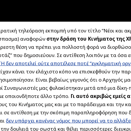
ρατική τηλεόραση εκπομπή υπό τον τίτλο “Νέοι και ακ
όσπασμα) αναφορών
στην δράση του Κινήματος της 
ρεστη θέση να πρέπει για πολλοστή φορά να διορθώσου
ρτάζ” που δημοσιεύουν. Σε αντίθεση λοιπόν με τα όσα 
ΓΗ δεν αποτελεί ούτε αποτέλεσε ποτέ “εγκληματική ορ
 είχαν κάνει τον ελάχιστο κόπο να επισκεφθούν την π
ησιμοποίησαν. Είναι βεβαίως γεγονός ότι ο Αρχηγός μ
ί Συναγωνιστές μας φυλακίστηκαν μετά από μια δίκη-π
 με οποιονδήποτε άλλο τρόπο.
Γι αυτό ακριβώς εμείς α
υς του Κινήματος μας και με το παράδειγμα και την κ
και σε αντίθεση με την σκόπιμη παραπληροφόρηση που 
αι
δεν υπάρχει κανένας νόμος που μπορεί να το αλλάξε
 την δουλειά του σωστά και θέλει περισσότερες διευκρι