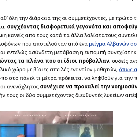
θ’ όλη την διάρκεια της οι συμμετέχοντες, με πρώτο τ
ια,
συγχέοντας διαφορετικά γεγονότα και αποφεύγ
η κανείς από τους κατά τα άλλα λαλίστατους συντελεσ
ολοφόνων που αποτελούταν από ένα
μείγμα Αλβανών σο
 και εντελώς ασύνδετη μετάβαση η εκπομπή συνεχίστηκ
ώντας τα πλάνα που οι ίδιοι πρόβαλλαν
, ουδείς α
λικό χώρο με βίαιες απειλές εναντίον μαθητών,
όπως α
ωπο στο πάνελ τι μέτρα πρόκειται να ληφθούν για την
τσι ανενόχλητος
συνέχισε να προκαλεί την νοημοσύ
μήν τους οι δύο συμμετέχοντες διευθυντές λυκείων απέφ