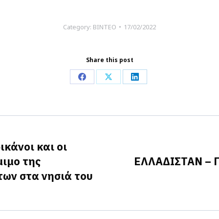
Category:
ΒΙΝΤΕΟ
17/02/2022
Share this post
Share
Share
Share
on
on
on
Facebook
X
LinkedIn
ικάνοι και οι
μιμο της
ΕΛΛΑΔΙΣΤΑΝ – 
Next
ων στα νησιά του
post: