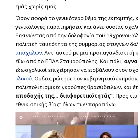
εμάς χωρίς εμάς…
Όσον αφορά το γενικότερο θέμα της εκπομπής, κα
γενικόλογες παρατηρήσεις και άνευ ουσίας σχόλ
Ξεκινώντας από την δολοφονία του 19χρονου Άλκ
πολιτική ταυτότητα της συμμορίας στυγνών δ
μπάχαλων
. Αντ’ αυτού με μια προπαγανδιστική
έξω από το ΕΠΑΛ Σταυρούπολης. Και πάλι,
αγνο
εξωσχολικοί επιχείρησαν να εισβάλουν στον σχο
υλικού
. Ουδείς ρώτησε τον κυβερνητικό εκπρόσ
πολυπολιτισμικές γκρούπες θρασύδειλων, και έ
αποδοχής της… διαφορετικότητάς”
. Προς τι
εθνικιστικής βίας” όλων των παραπάνω.