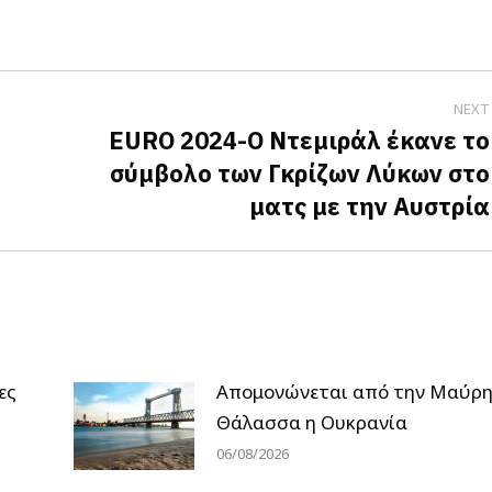
n
on
on
acebook
X
LinkedIn
NEXT
EURO 2024-Ο Ντεμιράλ έκανε το
σύμβολο των Γκρίζων Λύκων στο
Next
ματς με την Αυστρία
post:
ες
Απομονώνεται από την Μαύρ
Θάλασσα η Ουκρανία
06/08/2026