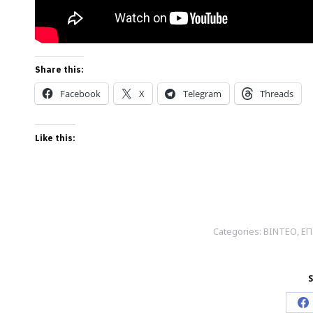
Share this:
Facebook
X
Telegram
Threads
Like this:
Categories:
ΒΙΝΤΕΟ
,
ΕΠ
S
S