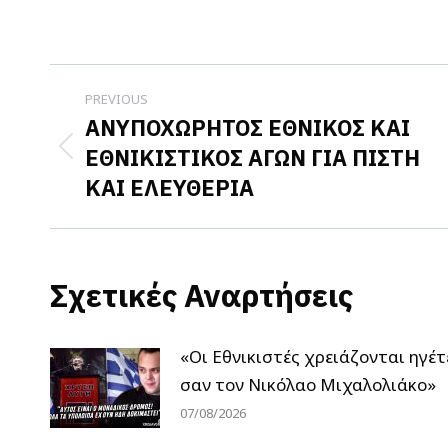
o
F
Post
PREVIOUS
navigation
ΑΝΥΠΟΧΩΡΗΤΟΣ ΕΘΝΙΚΟΣ ΚΑΙ
ΕΘΝΙΚΙΣΤΙΚΟΣ ΑΓΩΝ ΓΙΑ ΠΙΣΤΗ
Previous
ΚΑΙ ΕΛΕΥΘΕΡΙΑ
post:
Σχετικές Αναρτήσεις
«Οι Εθνικιστές χρειάζονται ηγέτ
σαν τον Νικόλαο Μιχαλολιάκο»
07/08/2026