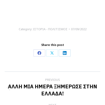
Category:
ΙΣΤΟΡΙΑ - ΠΟΛΙΤΙΣΜΟΣ
07/09/2022
Share this post
Share
Share
Share
on
on
on
Facebook
X
LinkedIn
Post
PREVIOUS
navigation
ΑΛΛΗ ΜΙΑ ΗΜΕΡΑ ΞΗΜΕΡΩΣΕ ΣΤΗΝ
Previous
ΕΛΛΑΔΑ!
post: