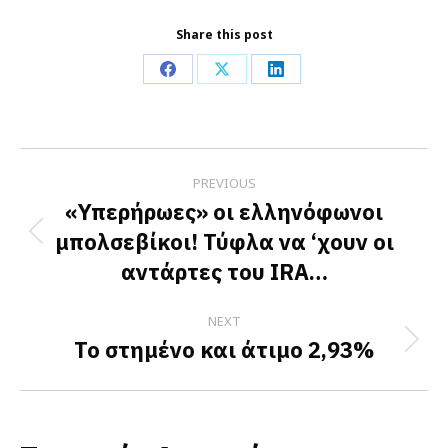
Share this post
Share
Share
Share
on
on
on
Facebook
X
LinkedIn
Post
PREVIOUS
navigation
«Υπερήρωες» οι ελληνόφωνοι
μπολσεβίκοι! Τύφλα να ‘χουν οι
Previous
αντάρτες του IRA…
post:
NEXT
Το στημένο και άτιμο 2,93%
Next
post: