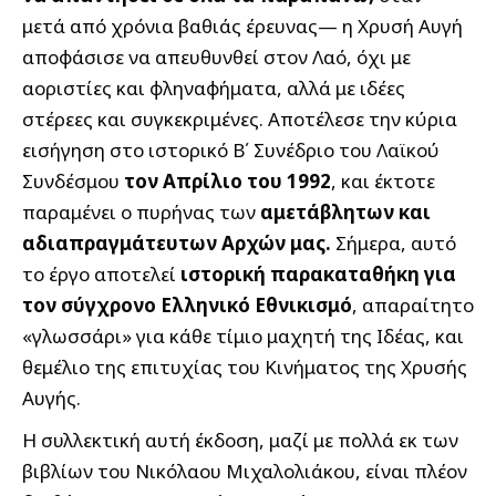
μετά από χρόνια βαθιάς έρευνας— η Χρυσή Αυγή
αποφάσισε να απευθυνθεί στον Λαό, όχι με
αοριστίες και φληναφήματα, αλλά με ιδέες
στέρεες και συγκεκρι­μένες. Αποτέλεσε την κύρια
εισήγηση στο ιστορικό Β΄ Συνέδριο του Λαϊκού
Συνδέσμου
τον Απρίλιο του 1992
, και έκτοτε
παραμένει ο πυρήνας των
αμετάβλητων και
αδιαπραγμάτευτων Αρχών μας.
Σήμερα, αυτό
το έργο αποτελεί
ιστορική παρακαταθήκη για
τον σύγχρονο Ελληνικό Εθνικι­σμό
, απαραίτητο
«γλωσσάρι» για κάθε τίμιο μαχητή της Ιδέας, και
θεμέλιο της επιτυχίας του Κινήματος της Χρυσής
Αυγής.
Η συλλεκτική αυτή έκδοση, μαζί με πολλά εκ των
βιβλίων του Νικόλαου Μιχαλολιάκου, είναι πλέον