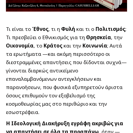
Τι είναι το
Έθνος
, τι η
Φυλή
και τι ο
Πολιτι­σμός
;
Τι πρεσβεύει ο Εθνικισμός για τη
Θρησκεία
, την
Οικονομία
, το
Κράτος
και την
Κοινωνία
; Αυτά
τα ερωτήματα —και ακόμη περισσότερο οι
διεστραμμένες απαντήσεις που δίδονται συχνά—
γίνονται διαρκώς αντικείμενο
επαναλαμβανόμενων αντεγκλήσεων και
παρανοήσεων, που φυσικά εξυπηρετούν άριστα
όσους επιθυμούν τον εξοβελισμό της
κοσμοθεωρίας μας στο περιθώριο και την
εσωστρέφεια.
Η Ιδεολογική Διακήρυξη εγράφη ακριβώς για
να απαντήσει σε όλα τα παραπάνω,
όταν —