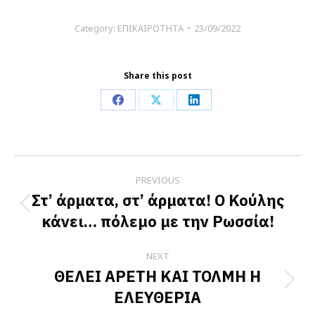
Category:
ΕΠΙΚΑΙΡΟΤΗΤΑ
23/09/2022
Share this post
Share
Share
Share
on
on
on
Facebook
X
LinkedIn
Post
PREVIOUS
navigation
Στ’ άρματα, στ’ άρματα! Ο Κούλης
Previous
κάνει… πόλεμο με την Ρωσσία!
post:
NEXT
ΘΕΛΕΙ ΑΡΕΤΗ ΚΑΙ ΤΟΛΜΗ Η
Next
ΕΛΕΥΘΕΡΙΑ
post: