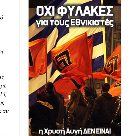
πό
αι
ις
 με
14,
υς
κ αν