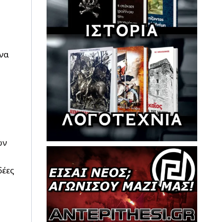
να
ών
δέες