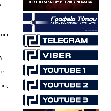
ι
 από
ή
ς
ούς
 μας