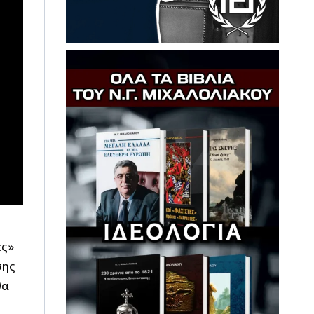
ες»
σης
θα