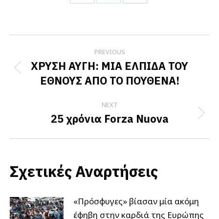
Share
Share
Share
on
on
on
Facebook
X
LinkedIn
Post
PREVIOUS
navigation
ΧΡΥΣΗ ΑΥΓΗ: ΜΙΑ ΕΛΠΙΔΑ ΤΟΥ
Previous
ΕΘΝΟΥΣ ΑΠΟ ΤΟ ΠΟΥΘΕΝΑ!
post:
NEXT
25 χρόνια Forza Nuova
Next
post:
Σχετικές Αναρτήσεις
«Πρόσφυγες» βίασαν μία ακόμη
έφηβη στην καρδιά της Ευρώπης